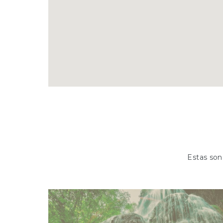
 y
ayud
Estas son 