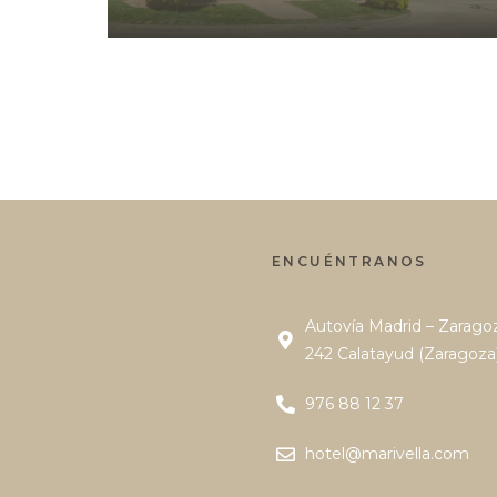
ENCUÉNTRANOS
Autovía Madrid – Zaragoz
242 Calatayud (Zaragoza
976 88 12 37
hotel@marivella.com