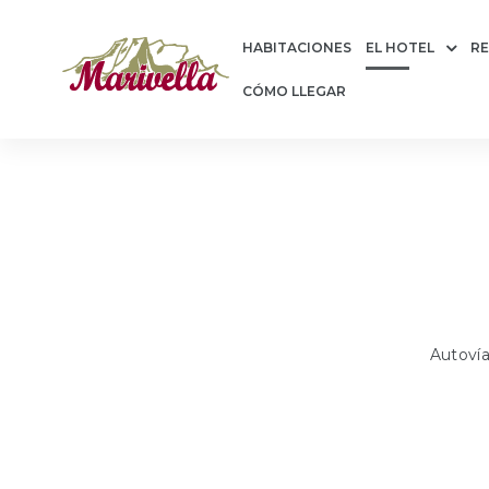
HABITACIONES
EL HOTEL
R
CÓMO LLEGAR
e
Autovía
e
de