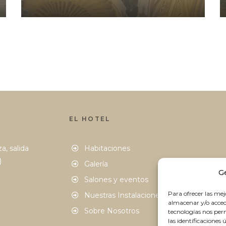
EL HOTEL
a, salida
Habitaciones
)
Galería
G
Salones y eventos
Para ofrecer las mej
Nuestras Instalaciones
almacenar y/o accede
Sobre Nosotros
tecnologías nos pe
las identificaciones 