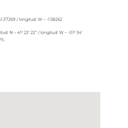
41.37269 / longitud: W – -1.58262
ud: N – 41º 22′ 22” / longitud: W – -01º 34′
PS.