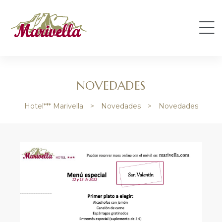
NOVEDADES
Hotel*** Marivella
>
Novedades
>
Novedades
e
e
de