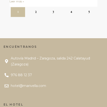
Leer más »
1
2
3
4
5
ENCUÉNTRANOS
Autovía Madrid – Zaragoza, salida 242 Calatayud
(Zaragoza)
976 88 12 37
hotel@marivella.com
EL HOTEL