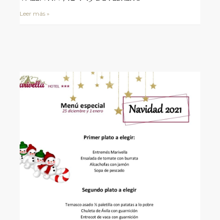
Leer más »
 y
ayud