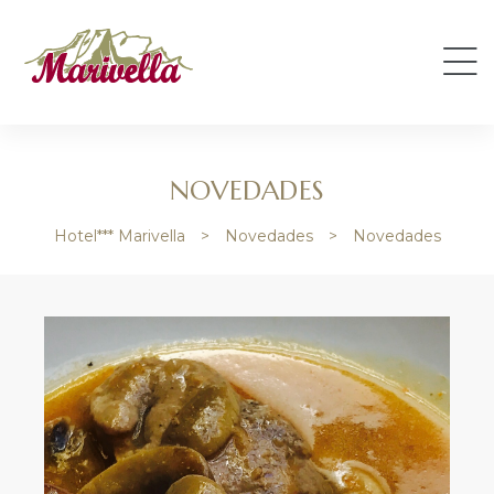
NOVEDADES
Hotel*** Marivella
>
Novedades
>
Novedades
e
e
de