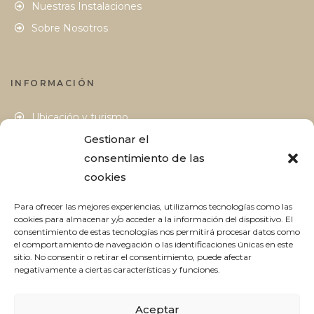
Nuestras Instalaciones
Sobre Nosotros
INFORMACIÓN
Ubicación y turismo
Cómo llegar
Gestionar el
consentimiento de las
Blog
cookies
Contacto
Para ofrecer las mejores experiencias, utilizamos tecnologías como las
cookies para almacenar y/o acceder a la información del dispositivo. El
consentimiento de estas tecnologías nos permitirá procesar datos como
AVISO LEGAL
–
POLÍTICA DE PRIVACIDAD
–
CONDICIONES
el comportamiento de navegación o las identificaciones únicas en este
GENERALES DE CONTRATACIÓN
–
POLÍTICA DE COOKIES
–
LOPD
sitio. No consentir o retirar el consentimiento, puede afectar
negativamente a ciertas características y funciones.
Aceptar